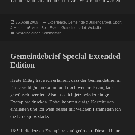
Termine könnten auch noch im Web veröffentlicht werden.
Veröffentlicht
Kategorien
25. April 2009
Experience
,
Gemeinde & Jugendarbeit
,
Sport
am
Schlagwörter
& Motor
Auto
,
Bett
,
Essen
,
Gemeindebrief
,
Website
zu Samstag 25.04.09
Schreibe einen Kommentar
Gemeindebrief Special Extended
Edition
Heute Mittag habe ich erfahren, dass der
Gemeindebrief in
Farbe
wohl gut ankommt und noch weitere Exemplare
gewünscht werden. Also lasse ich jetzt wieder einige
Exemplare drucken. Dabei konnten einige Korrekturen
einfließen und ich weiß besser mit welchen Parametern ich
die Druckjobs starte.
16:51h die letzten Exemplare sind gedruckt. Diesmal hatte