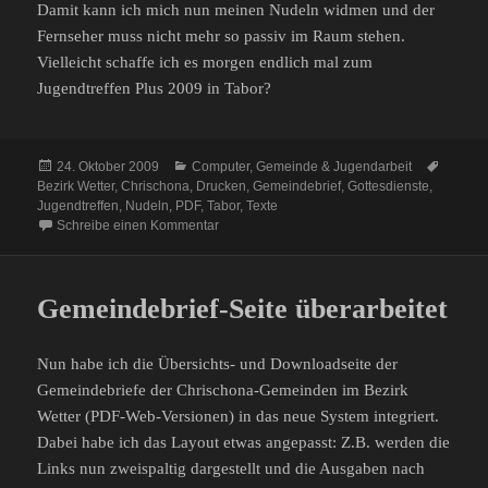
Damit kann ich mich nun meinen Nudeln widmen und der
Fernseher muss nicht mehr so passiv im Raum stehen.
Vielleicht schaffe ich es morgen endlich mal zum
Jugendtreffen Plus 2009 in Tabor?
Veröffentlicht
Kategorien
Schlag
24. Oktober 2009
Computer
,
Gemeinde & Jugendarbeit
am
Bezirk Wetter
,
Chrischona
,
Drucken
,
Gemeindebrief
,
Gottesdienste
,
Jugendtreffen
,
Nudeln
,
PDF
,
Tabor
,
Texte
zu Letzter Gemeindebrief … für 2009
Schreibe einen Kommentar
Gemeindebrief-Seite überarbeitet
Nun habe ich die Übersichts- und Downloadseite der
Gemeindebriefe der Chrischona-Gemeinden im Bezirk
Wetter (PDF-Web-Versionen) in das neue System integriert.
Dabei habe ich das Layout etwas angepasst: Z.B. werden die
Links nun zweispaltig dargestellt und die Ausgaben nach