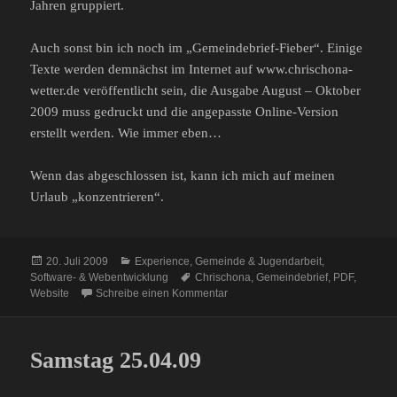
Jahren gruppiert.
Auch sonst bin ich noch im „Gemeindebrief-Fieber“. Einige
Texte werden demnächst im Internet auf www.chrischona-
wetter.de veröffentlicht sein, die Ausgabe August – Oktober
2009 muss gedruckt und die angepasste Online-Version
erstellt werden. Wie immer eben…
Wenn das abgeschlossen ist, kann ich mich auf meinen
Urlaub „konzentrieren“.
Veröffentlicht
Kategorien
20. Juli 2009
Experience
,
Gemeinde & Jugendarbeit
,
am
Schlagwörter
Software- & Webentwicklung
Chrischona
,
Gemeindebrief
,
PDF
,
zu Gemeindebrief-Seite überarbeit
Website
Schreibe einen Kommentar
Samstag 25.04.09