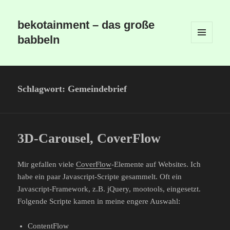
bekotainment – das große
babbeln
MENÜ
UND
WIDGETS
Schlagwort:
Gemeindebrief
3D-Carousel, CoverFlow
Mir gefallen viele
CoverFlow
-Elemente auf Websites. Ich
habe ein paar Javascript-Scripte gesammelt. Oft ein
Javascript-Framework, z.B. jQuery, mootools, eingesetzt.
Folgende Scripte kamen in meine engere Auswahl:
ContentFlow