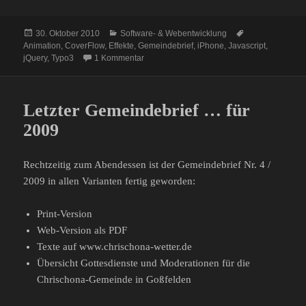
Veröffentlicht
Kategorien
Schlagwörter
30. Oktober 2010
Software- & Webentwicklung
am
Animation
,
CoverFlow
,
Effekte
,
Gemeindebrief
,
iPhone
,
Javascript
,
zu 3D-Carousel, CoverFlow
jQuery
,
Typo3
1 Kommentar
Letzter Gemeindebrief … für
2009
Rechtzeitig zum Abendessen ist der Gemeindebrief Nr. 4 /
2009 in allen Varianten fertig geworden:
Print-Version
Web-Version als PDF
Texte auf www.chrischona-wetter.de
Übersicht Gottesdienste und Moderationen für die
Chrischona-Gemeinde in Goßfelden