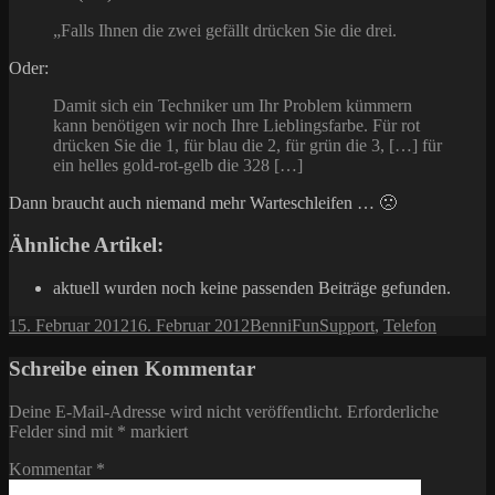
„Falls Ihnen die zwei gefällt drücken Sie die drei.
Oder:
Damit sich ein Techniker um Ihr Problem kümmern
kann benötigen wir noch Ihre Lieblingsfarbe. Für rot
drücken Sie die 1, für blau die 2, für grün die 3, […] für
ein helles gold-rot-gelb die 328 […]
Dann braucht auch niemand mehr Warteschleifen … 🙁
Ähnliche Artikel:
aktuell wurden noch keine passenden Beiträge gefunden.
Veröffentlicht
Autor
Kategorien
Schlagwörter
15. Februar 2012
16. Februar 2012
Benni
Fun
Support
,
Telefon
am
Schreibe einen Kommentar
Deine E-Mail-Adresse wird nicht veröffentlicht.
Erforderliche
Felder sind mit
*
markiert
Kommentar
*