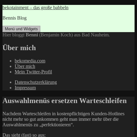
Zum
bekotainment – das große babbeln
Inhalt
Bennis Blog
springen
Menü und Widgets
Hier bloggt
Benni
(Benjamin Koch) aus Bad Nauheim.
Über mich
bekomedia.com
Über mich
Mein Twitter-Profil
Datenschutzerklärung
Impressum
Auswahlmenüs ersetzen Warteschleifen
Nachdem Warteschleifen in kostenpflichtigen Kunden-Hotlines
nicht mehr so gut ankommen geht man immer mehr über die
Auswahlmenüs zu „perfektionieren“.
Das sieht (fast) so aus: