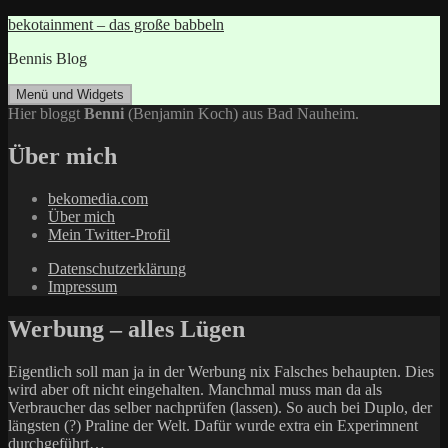
Zum
bekotainment – das große babbeln
Inhalt
Bennis Blog
springen
Menü und Widgets
Hier bloggt
Benni
(Benjamin Koch) aus Bad Nauheim.
Über mich
bekomedia.com
Über mich
Mein Twitter-Profil
Datenschutzerklärung
Impressum
Werbung – alles Lügen
Eigentlich soll man ja in der Werbung nix Falsches behaupten. Dies
wird aber oft nicht eingehalten. Manchmal muss man da als
Verbraucher das selber nachprüfen (lassen). So auch bei Duplo, der
längsten (?) Praline der Welt. Dafür wurde extra ein Experimnent
durchgeführt…