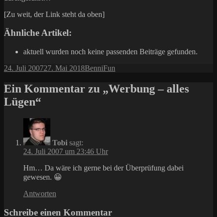
[Zu weit, der Link steht da oben]
Ähnliche Artikel:
aktuell wurden noch keine passenden Beiträge gefunden.
Veröffentlicht
Autor
Kategorien
24. Juli 2007
27. Mai 2018
Benni
Fun
am
Ein Kommentar zu „Werbung – alles
Lügen“
Tobi
sagt:
24. Juli 2007 um 23:46 Uhr
Hm… Da wäre ich gerne bei der Überprüfung dabei
gewesen. 😀
Antworten
Schreibe einen Kommentar