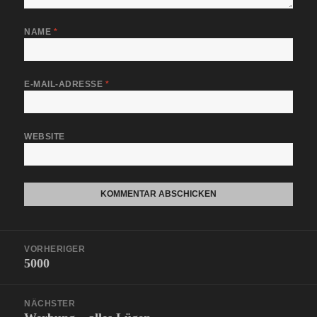
NAME
*
E-MAIL-ADRESSE
*
WEBSITE
Beitragsnavigation
VORHERIGER
5000
Vorheriger
Beitrag:
NÄCHSTER