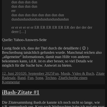
dun dun dun dun
dun dun dun dun
err
dun dun dun dun dun dun dun dun
dundundundundundundundundundun
er er er er er er ER ER ER ER ER ER der der der der
derrr […]
Quelle: Yahoo-Answers-Seite
Lustig finde ich, dass der Titel durch die detaillierte ( 😉 )
Beschreibung tatsächlich gefunden wurde. Manchmal reichen also
„allgemeine“ Informationen, damit man Hilfe von anderen
bekommen kann, i.d.R. ist es aber besser, so viel Details wie
möglich für die Suche bzw. Antwort zu bieten.
Veröffentlicht
Kategorien
S
12. Juni 2010
20. September 2025
Fun
,
Musik, Video & Buch
,
Zitate
am
Badesalz
,
Band
,
Fun
,
Song
,
Techno
,
Zitat
Schreibe einen
zu
Kommentar
Wie
heißt
iBash-Zitate #1
dieser
Song
Die Zitatesammlung ibash.de kannte ich noch nicht so lange, wie
nochmal?
z.B. germanbash.org. Kurz nach Weihnachten habe ich mal ein paar