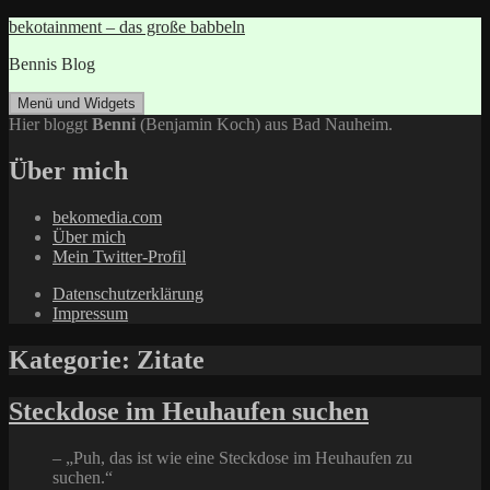
Zum
bekotainment – das große babbeln
Inhalt
Bennis Blog
springen
Menü und Widgets
Hier bloggt
Benni
(Benjamin Koch) aus Bad Nauheim.
Über mich
bekomedia.com
Über mich
Mein Twitter-Profil
Datenschutzerklärung
Impressum
Kategorie:
Zitate
Steckdose im Heuhaufen suchen
– „Puh, das ist wie eine Steckdose im Heuhaufen zu
suchen.“