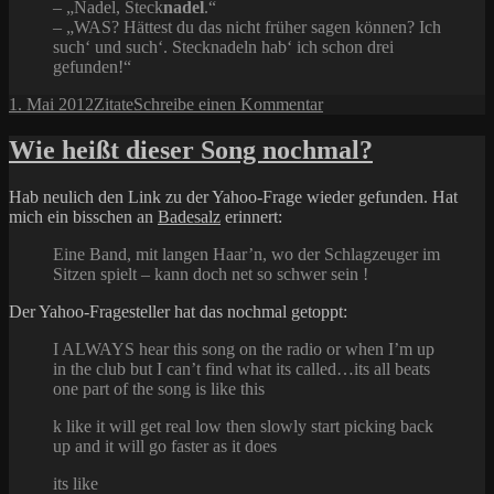
– „Nadel, Steck
nadel
.“
– „WAS? Hättest du das nicht früher sagen können? Ich
such‘ und such‘. Stecknadeln hab‘ ich schon drei
gefunden!“
Veröffentlicht
Kategorien
zu
1. Mai 2012
Zitate
Schreibe einen Kommentar
am
Steckdose
im
Wie heißt dieser Song nochmal?
Heuhaufen
suchen
Hab neulich den Link zu der Yahoo-Frage wieder gefunden. Hat
mich ein bisschen an
Badesalz
erinnert:
Eine Band, mit langen Haar’n, wo der Schlagzeuger im
Sitzen spielt – kann doch net so schwer sein !
Der Yahoo-Fragesteller hat das nochmal getoppt:
I ALWAYS hear this song on the radio or when I’m up
in the club but I can’t find what its called…its all beats
one part of the song is like this
k like it will get real low then slowly start picking back
up and it will go faster as it does
its like