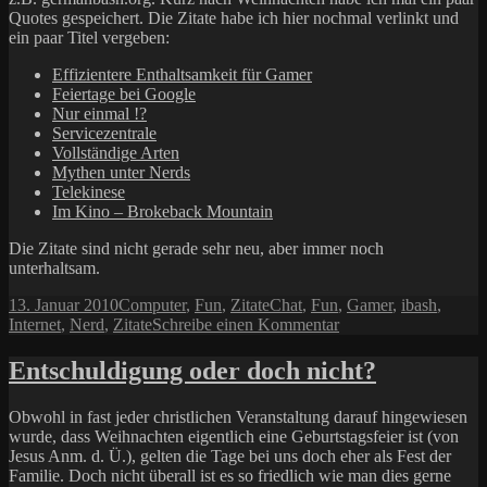
Quotes gespeichert. Die Zitate habe ich hier nochmal verlinkt und
ein paar Titel vergeben:
Effizientere Enthaltsamkeit für Gamer
Feiertage bei Google
Nur einmal !?
Servicezentrale
Vollständige Arten
Mythen unter Nerds
Telekinese
Im Kino – Brokeback Mountain
Die Zitate sind nicht gerade sehr neu, aber immer noch
unterhaltsam.
Veröffentlicht
Kategorien
Schlagwörter
13. Januar 2010
Computer
,
Fun
,
Zitate
Chat
,
Fun
,
Gamer
,
ibash
,
am
zu
Internet
,
Nerd
,
Zitate
Schreibe einen Kommentar
iBash-
Zitate
Entschuldigung oder doch nicht?
#1
Obwohl in fast jeder christlichen Veranstaltung darauf hingewiesen
wurde, dass Weihnachten eigentlich eine Geburtstagsfeier ist (von
Jesus Anm. d. Ü.), gelten die Tage bei uns doch eher als Fest der
Familie. Doch nicht überall ist es so friedlich wie man dies gerne