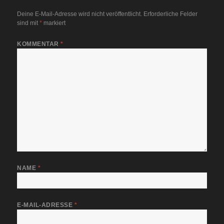
Deine E-Mail-Adresse wird nicht veröffentlicht.
Erforderliche Felder
sind mit
*
markiert
KOMMENTAR
*
NAME
*
E-MAIL-ADRESSE
*