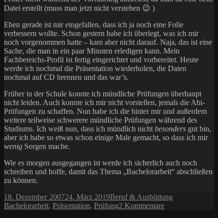
Datei erstellt (muss man jetzt nicht verstehen 😉 )
Eben gerade ist mir eingefallen, dass ich ja noch eine Folie
verbessern wollte. Schon gestern habe ich überlegt, was ich mir
noch vorgenommen hatte – kam aber nicht darauf. Naja, das ist eine
Sache, die man in ein paar Minuten erledigen kann. Mein
Fachbereichs-Profil ist fertig eingerichtet und vorbereitet. Heute
werde ich nochmal die Präsentation wiederholen, die Daten
nochmal auf CD brennen und das war’s.
Früher in der Schule konnte ich mündliche Prüfungen überhaupt
nicht leiden. Auch konnte ich mir nicht vorstellen, jemals die Abi-
Prüfungen zu schaffen. Nun habe ich die hinter mir und außerdem
weitere teilweise schwerere mündliche Prüfungen während des
Studiums. Ich weiß nun, dass ich mündlich nicht
besonders
gut bin,
aber ich habe so etwas schon einige Male gemacht, so dass ich mir
wenig
Sorgen mache.
Wie es morgen ausgegangen ist werde ich sicherlich auch noch
schreiben und hoffe, damit das Thema „Bachelorarbeit“ abschließen
zu können.
Veröffentlicht
Kategorien
Schlagwörter
18. Dezember 2007
24. März 2019
Beruf & Ausbildung
am
zu
Bachelorarbeit
,
Präsentation
,
Prüfung
2 Kommentare
Vor