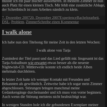
musste ich ein paar Bücher aussortieren. In meinem Zimmer ist nun
auch Platz für einen kleinen Tisch. Mir fehlt eine zusätzliche Ablage,
der Schreibtisch ist zum Arbeiten nämlich zu klein.
Veröffentlicht
Kategorien
Schlagwörter
7. Dezember 2007
20. Dezember 2007
Experience
Bachelorarbeit
,
am
zu
DSL
,
Problem
,
Zimmer
Schreibe einen Kommentar
DSL-
lose
I walk alone
Tage
Ich habe nun den Titelsong für meine Zeit in den letzten Wochen:
I walk alone von Tarja
Zumindest der Titel passt und das Lied gefällt mir. Insgesamt ist das
Tarja-Soloalbum
wie erwartet
etwas besser als die neueste
Nightwish-CD. Mittlerweile konnte ich endlich beide Alben
mehrmals durchhören.
In letzter Zeit hatte ich weniger Kontakt mit Freunden und
Bekannten als gewöhnlich. Zeitweise habe ich sogar mein Zimmer
abgeschlossen. Störungen bringen manchmal meine
Gedankengänge durcheinander und ich muss von vorne beginnen.
Auch wenn die Störung meistens nicht beabsichtigt war.
In wenigen Stunden hole ich die gebundenen Exemplare meiner