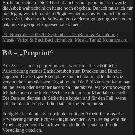
Bachelorarbeit ab. Die CDs sind auch schon gebrannt. Ich werde
die Arbeit wahrscheinlich heute noch abgeben. Danach muss ich mir
überlegen, wie ich mit dem Plugin weiter mache. Es braucht immer
etwas Zeit, bis man die Software von anderen gut genug verstanden
hat, um sie geeignet anpassen zu können.
Veröffentlicht
Kategorien
29. November 2007
20. September 2025
Beruf & Ausbildung
,
am
Schlagwörter
zu
Musik, Video & Buch
Bachelorarbeit
,
Musik
,
Tarja
2 Kommentare
I
wal
BA – „Preprint“
alo
Am 28.11. – in ein paar Stunden – werde ich die schriftliche
Ausarbeitung meiner Bachelorarbeit zum Drucken und Binden
abgeben. Die fertigen Exemplare kann ich dann hoffentlich wie
versprochen am nächsten Tag abholen. Die PDF-Version kann man
online lesen oder herunter laden: ba_interaktive_ws_workflows.pdf
Ich habe auch eine kleine Website mit ein paar Materialien erstellt.
Die Dateien dienten als Sicherheitskopien und für den Fall, wenn
ich über das Internet auf die Dateien zugreifen musste.
Fertig bin ich damit aber noch nicht mit der Arbeit. Ich muss die
Erweiterung für ein Eclipse-Plugin beenden. Am Freitag wird die
Arbeit abgegeben. Danach werde ich die Präsentation für die
Vorstellung erstellen.