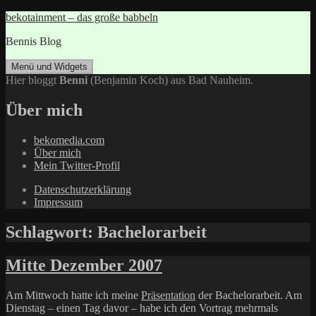
Zum
bekotainment – das große babbeln
Inhalt
Bennis Blog
springen
Menü und Widgets
Hier bloggt
Benni
(Benjamin Koch) aus Bad Nauheim.
Über mich
bekomedia.com
Über mich
Mein Twitter-Profil
Datenschutzerklärung
Impressum
Schlagwort:
Bachelorarbeit
Mitte Dezember 2007
Am Mittwoch hatte ich meine
Präsentation
der Bachelorarbeit. Am
Dienstag – einen Tag davor – habe ich den Vortrag mehrmals