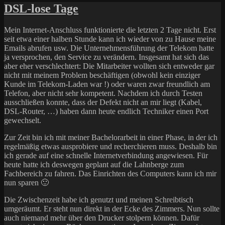
der
DSL-lose Tage
Präsentation
Mein Internet-Anschluss funktionierte die letzten 2 Tage nicht. Erst
seit etwa einer halben Stunde kann ich wieder von zu Hause meine
Emails abrufen usw. Die Unternehmensführung der Telekom hatte
ja versprochen, den Service zu verändern. Insgesamt hat sich das
aber eher verschlechtert: Die Mitarbeiter wollten sich entweder gar
nicht mit meinem Problem beschäftigen (obwohl kein einziger
Kunde im Telekom-Laden war !) oder waren zwar freundlich am
Telefon, aber nicht sehr kompetent. Nachdem ich durch Testen
ausschließen konnte, dass der Defekt nicht an mir liegt (Kabel,
DSL-Router, …) haben dann heute endlich Techniker einen Port
gewechselt.
Zur Zeit bin ich mit meiner Bachelorarbeit in einer Phase, in der ich
regelmäßig etwas ausprobiere und recherchieren muss. Deshalb bin
ich gerade auf eine schnelle Internetverbindung angewiesen. Für
heute hatte ich deswegen geplant auf die Lahnberge zum
Fachbereich zu fahren. Das Einrichten des Computers kann ich mir
nun sparen 🙂
Die Zwischenzeit habe ich genutzt und meinen Schreibtisch
umgeräumt. Er steht nun direkt in der Ecke des Zimmers. Nun sollte
auch niemand mehr über den Drucker stolpern können. Dafür