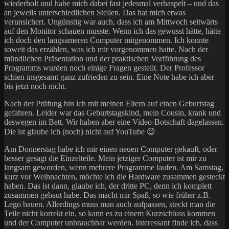
wiederholt und habe mich dabei fast jedesmal verhaspelt – und das
an jeweils unterschiedlichen Stellen. Das hat mich etwas
verunsichert. Ungünstig war auch, dass ich am Mittwoch seitwärts
auf den Monitor schauen musste. Wenn ich das gewusst hätte, hätte
ich doch den langsameren Computer mitgenommen. Ich konnte
soweit das erzählen, was ich mir vorgenommen hatte. Nach der
mündlichen Präsentation und der praktischen Vorführung des
Programms wurden noch einige Fragen gestellt. Der Professor
schien insgesamt ganz zufrieden zu sein. Eine Note habe ich aber
bis jetzt noch nicht.
Nach der Prüfung bin ich mit meinen Eltern auf einen Geburtstag
gefahren. Leider war das Geburtstagskind, mein Cousin, krank und
deswegen im Bett. Wir haben aber eine Video-Botschaft dagelassen.
Die ist glaube ich (noch) nicht auf YouTube 😉
Am Donnerstag habe ich mir einen neuen Computer gekauft, oder
besser gesagt die Einzelteile. Mein jetziger Computer ist mir zu
langsam geworden, wenn mehrere Programme laufen. Am Samstag,
kurz vor Weihnachten, möchte ich die Hardware zusammen gesteckt
haben. Das ist dann, glaube ich, der dritte PC, denn ich komplett
zusammen gebaut habe. Das macht mir Spaß, so wie früher z.B.
Lego bauen. Allerdings muss man auch aufpassen, steckt man die
Teile nicht korrekt ein, so kann es zu einem Kurzschluss kommen
und der Computer unbrauchbar werden. Interessant finde ich, dass