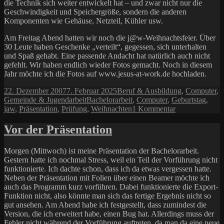
die Technik sich weiter entwickelt hat – und zwar nicht nur die
Geschwindigkeit und Speichergröße, sondern die anderen
Komponenten wie Gehäuse, Netzteil, Kühler usw.
Am Freitag Abend hatten wir noch die j@w-Weihnachtsfeier. Über
30 Leute haben Geschenke „verteilt“, gegessen, sich unterhalten
und Spaß gehabt. Eine passende Andacht hat natürlich auch nicht
gefehlt. Wir haben endlich wieder Fotos gemacht. Noch in diesem
Jahr möchte ich die Fotos auf www.jesus-at-work.de hochladen.
Veröffentlicht
Kategorien
22. Dezember 2007
7. Februar 2025
Beruf & Ausbildung
,
Computer
,
am
Schlagwörter
Gemeinde & Jugendarbeit
Bachelorarbeit
,
Computer
,
Geburtstag
,
zu
jaw
,
Präsentation
,
Prüfung
,
Weihnachten
1 Kommentar
Mitte
Dezember
Vor der Präsentation
2007
Morgen (Mittwoch) ist meine Präsentation der Bachelorarbeit.
Gestern hatte ich nochmal Stress, weil ein Teil der Vorführung nicht
funktionierte. Ich dachte schon, dass ich da etwas vergessen hatte.
Neben der Präsentation mit Folien über einen Beamer möchte ich
auch das Programm kurz vorführen. Dabei funktionierte die Export-
Funktion nicht, also könnte man sich das fertige Ergebnis nicht so
gut ansehen. Am Abend habe ich festgestellt, dass zumindest die
Version, die ich erweitert habe, einen Bug hat. Allerdings muss der
Fehler nicht während der Vorführung auftreten, da man da eine neue