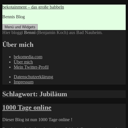
Zum
bekotainment – das große babbeln
Inhalt
Bennis Blog
springen
Menü und Widgets
Hier bloggt
Benni
(Benjamin Koch) aus Bad Nauheim.
Über mich
bekomedia.com
Über mich
Mein Twitter-Profil
Datenschutzerklärung
Impressum
Schlagwort:
Jubiläum
1000 Tage online
Dieser Blog ist nun 1000 Tage online !