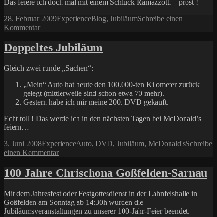
Das feiere ich doch mal mit einem Schluck Ramazzotti – prost !
Veröffentlicht
Kategorien
Schlagwörter
28. Februar 2009
Experience
Blog
,
Jubiläum
Schreibe einen
am
zu
Kommentar
1000
Tage
Doppeltes Jubiläum
online
Gleich zwei runde „Sachen“:
„Mein“ Auto hat heute den 100.000-ten Kilometer zurück
gelegt (mittlerweile sind schon etwa 70 mehr).
Gestern habe ich mir meine 200. DVD gekauft.
Echt toll ! Das werde ich in den nächsten Tagen bei McDonald’s
feiern…
Veröffentlicht
Kategorien
Schlagwörter
3. Juni 2008
Experience
Auto
,
DVD
,
Jubiläum
,
McDonald's
Schreibe
am
zu
einen Kommentar
Doppeltes
Jubiläum
100 Jahre Chrischona Goßfelden-Sarnau
Mit dem Jahresfest oder Festgottesdienst in der Lahnfelshalle in
Goßfelden am Sonntag ab 14:30h wurden die
Jubiläumsveranstaltungen zu unserer 100-Jahr-Feier beendet.