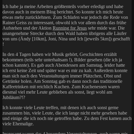
Ich habe ja meine Arbeiten größtenteils vorher erledigt und habe
davon auch in meinem Blog berichtet. So konnte ich mich heute
etwas mehr zurücklehnen. Zum Schlafen war jedoch die Rede von
Rainer Geiss zu interessant, obwohl ich vor allem durch das frühe
Aufstehen und der Aktion
Running for Jesus
sehr müde war. Die
unangenehme Strecke durch den Wald haben übrigens alle Läufer
von uns (Ändy [10km], Joni, Nina und Ich [jeweils 5km]) geschafft
!
In den 4 Tagen haben wir Musik gehört, Geschichten erzählt
bekommen (teils sehr unterhaltsam !), Bilder gesehen (die ich ja
schon kannte). Es gab auch Abendessen am Samstag, leider hatte
ich erst keine Zeit und später war es mir zu kalt. Außerdem konnte
man sich nach den Veranstaltungen immer Plätzchen, Obst und
Getränke holen. Am Sonntag gab es dann noch das traditionelle
Kaffeetrinken mit reichlich Kuchen. Zum Kuchenessen waren
diesmal viel mehr Leute geblieben als sonst, liegt wohl am
Jubiläum?!?
Ich konnte viele Leute treffen, mit denen ich auch sonst gerne
zusammen bin, viele Leute, die ich lange nicht mehr gesehen habe
und einige die ich noch nie getroffen habe. Zu dem Fest kamen auch
viele Ehemalige.
Insgesamt waren das 4 besondere Veranstaltungen, auch wenn mir