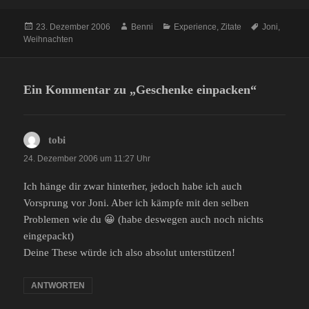
Veröffentlicht
Autor
Kategorien
Schlagwörte
23. Dezember 2006
Benni
Experience
,
Zitate
Joni
,
am
Weihnachten
Ein Kommentar zu „Geschenke einpacken“
tobi
sagt:
24. Dezember 2006 um 11:27 Uhr
Ich hänge dir zwar hinterher, jedoch habe ich auch
Vorsprung vor Joni. Aber ich kämpfe mit den selben
Problemen wie du 😀 (habe deswegen auch noch nichts
eingepackt)
Deine These würde ich also absolut unterstützen!
ANTWORTEN