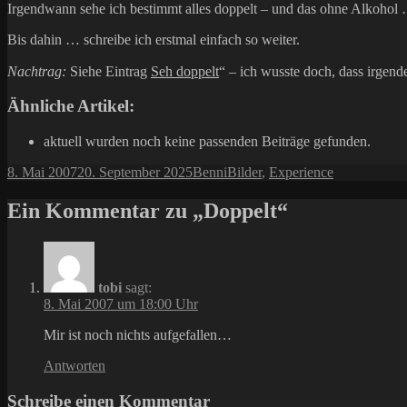
Irgendwann sehe ich bestimmt alles doppelt – und das ohne Alkohol
Bis dahin … schreibe ich erstmal einfach so weiter.
Nachtrag:
Siehe Eintrag
Seh doppelt
“ – ich wusste doch, dass irgend
Ähnliche Artikel:
aktuell wurden noch keine passenden Beiträge gefunden.
Veröffentlicht
Autor
Kategorien
8. Mai 2007
20. September 2025
Benni
Bilder
,
Experience
am
Ein Kommentar zu „Doppelt“
tobi
sagt:
8. Mai 2007 um 18:00 Uhr
Mir ist noch nichts aufgefallen…
Antworten
Schreibe einen Kommentar