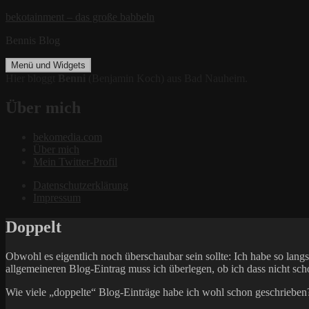
Zum
bekotainment – das große babbeln
Inhalt
Bennis Blog
springen
Menü und Widgets
Hier bloggt
Benni
(Benjamin Koch) aus Bad Nauheim.
Über mich
bekomedia.com
Über mich
Mein Twitter-Profil
Datenschutzerklärung
Impressum
Doppelt
Obwohl es eigentlich noch überschaubar sein sollte: Ich habe so lang
allgemeineren Blog-Eintrag muss ich überlegen, ob ich dass nicht sch
Wie viele „doppelte“ Blog-Einträge habe ich wohl schon geschriebe