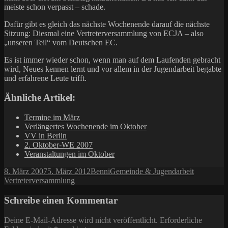
meiste schon verpasst – schade.
Dafür gibt es gleich das nächste Wochenende darauf die nächste
Sitzung: Diesmal eine Vertreterversammlung von ECJA – also
„unseren Teil“ vom Deutschen EC.
Es ist immer wieder schon, wenn man auf dem Laufenden gebracht
wird, Neues kennen lernt und vor allem in der Jugendarbeit begabte
und erfahrene Leute trifft.
Ähnliche Artikel:
Termine im März
Verlängertes Wochenende im Oktober
VV in Berlin
2. Oktober-WE 2007
Veranstaltungen im Oktober
Veröffentlicht
Autor
Kategorien
Schlagwör
8. März 2007
5. März 2012
Benni
Gemeinde & Jugendarbeit
am
Vertreterversammlung
Schreibe einen Kommentar
Deine E-Mail-Adresse wird nicht veröffentlicht.
Erforderliche