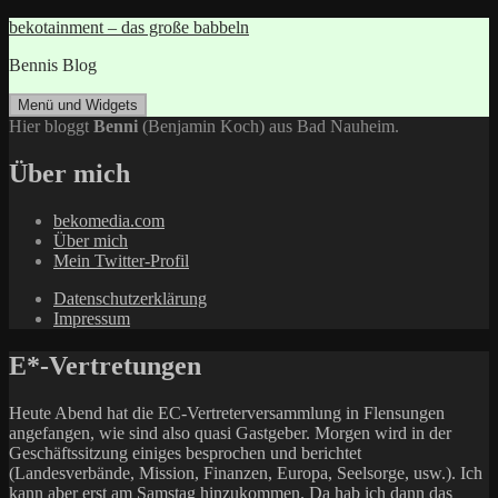
Zum
bekotainment – das große babbeln
Inhalt
Bennis Blog
springen
Menü und Widgets
Hier bloggt
Benni
(Benjamin Koch) aus Bad Nauheim.
Über mich
bekomedia.com
Über mich
Mein Twitter-Profil
Datenschutzerklärung
Impressum
E*-Vertretungen
Heute Abend hat die EC-Vertreterversammlung in Flensungen
angefangen, wie sind also quasi Gastgeber. Morgen wird in der
Geschäftssitzung einiges besprochen und berichtet
(Landesverbände, Mission, Finanzen, Europa, Seelsorge, usw.). Ich
kann aber erst am Samstag hinzukommen. Da hab ich dann das