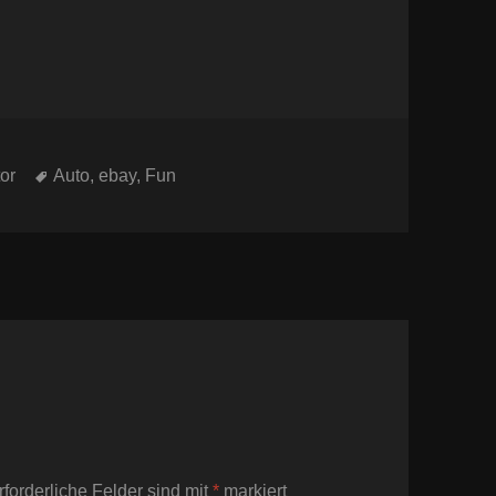
Schlagwörter
or
Auto
,
ebay
,
Fun
rforderliche Felder sind mit
*
markiert