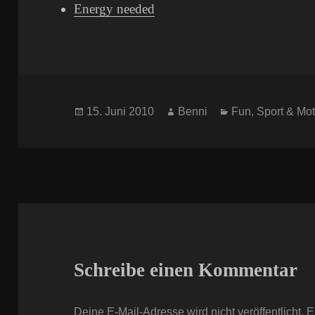
Energy needed
Veröffentlicht
Autor
Kategorien
15. Juni 2010
Benni
Fun
,
Sport & Mot
am
Schreibe einen Kommentar
Deine E-Mail-Adresse wird nicht veröffentlicht.
E