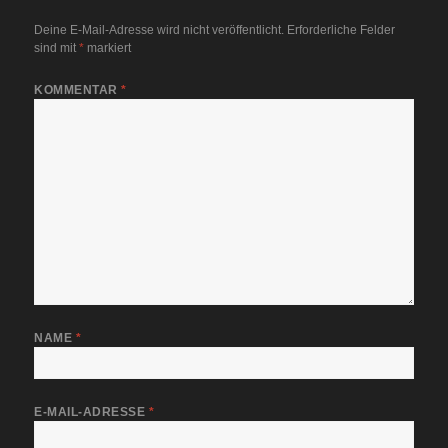
Deine E-Mail-Adresse wird nicht veröffentlicht.
Erforderliche Felder
sind mit
*
markiert
KOMMENTAR
*
NAME
*
E-MAIL-ADRESSE
*