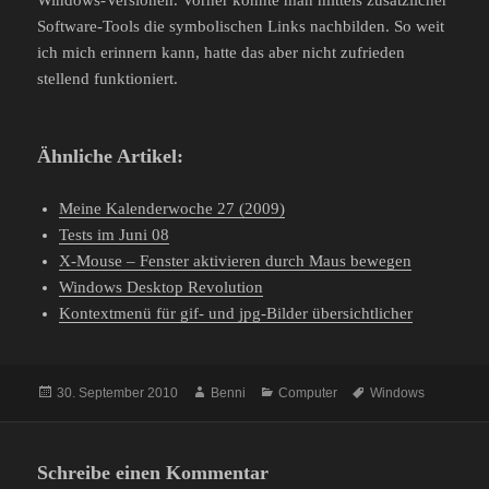
Windows-Versionen. Vorher konnte man mittels zusätzlicher
Software-Tools die symbolischen Links nachbilden. So weit
ich mich erinnern kann, hatte das aber nicht zufrieden
stellend funktioniert.
Ähnliche Artikel:
Meine Kalenderwoche 27 (2009)
Tests im Juni 08
X-Mouse – Fenster aktivieren durch Maus bewegen
Windows Desktop Revolution
Kontextmenü für gif- und jpg-Bilder übersichtlicher
Veröffentlicht
Autor
Kategorien
Schlagwörter
30. September 2010
Benni
Computer
Windows
am
Schreibe einen Kommentar