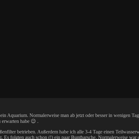
n Aquarium. Normalerweise man ab jetzt oder besser in wenigen Tagen 
u erwarten habe 😉 .
nfilter betrieben. Außerdem habe ich alle 3-4 Tage einen Teilwasser
zt. Es folgten auch schon (!) ein paar Buntbarsche. Normalerweise war