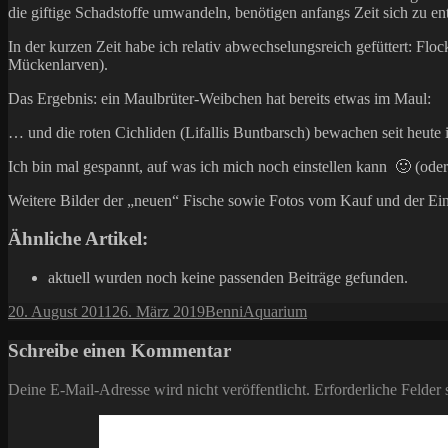
die giftige Schadstoffe umwandeln, benötigen anfangs Zeit sich zu e
In der kurzen Zeit habe ich relativ abwechselungsreich gefüttert: Flo
Mückenlarven).
Das Ergebnis: ein Maulbrüter-Weibchen hat bereits etwas im Maul:
… und die roten Cichliden (Lifallis Buntbarsch) bewachen seit heute 
Ich bin mal gespannt, auf was ich mich noch einstellen kann 🙂 (oder
Weitere Bilder der „neuen“ Fische sowie Fotos vom Kauf und der Ein
Ähnliche Artikel:
aktuell wurden noch keine passenden Beiträge gefunden.
Veröffentlicht
Autor
Kategorien
20. August 2011
26. März 2019
Benni
Aquarium
am
Schreibe einen Kommentar
Deine E-Mail-Adresse wird nicht veröffentlicht.
Erforderliche Felder 