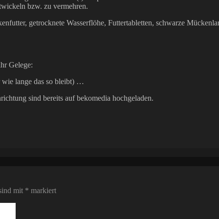
ntwickeln bzw. zu vermehren.
ckenfutter, getrocknete Wasserflöhe, Futtertabletten, schwarze Mückenlar
ihr Gelege:
 wie lange das so bleibt) …
richtung sind bereits auf bekomedia hochgeladen.
sind mit
*
markiert