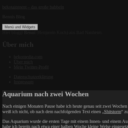
Zum
bekotainment – das große babbeln
Inhalt
Bennis Blog
springen
Menü und Widgets
Hier bloggt
Benni
(Benjamin Koch) aus Bad Nauheim.
Über mich
bekomedia.com
Über mich
Mein Twitter-Profil
Datenschutzerklärung
Impressum
Aquarium nach zwei Wochen
Nach einigen Monaten Pause habe ich heute genau seit zwei Wochen ei
weiß ich nicht, ob nach dem nachfolgenden Text einen „
Shitstorm
“ z
Das Aquarium wurde die ersten Tage mit einem Innen- und einem Auße
habe ich bereits nach etwa einer halben Woche kleine Welse eingeset