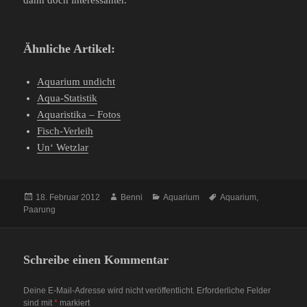
dann doch interessanter.
Ähnliche Artikel:
Aquarium undicht
Aqua-Statistik
Aquaristika – Fotos
Fisch-Verleih
Un‘ Wetzlar
Veröffentlicht
Autor
Kategorien
Schlagwörter
18. Februar 2012
Benni
Aquarium
Aquarium
,
am
Paarung
Schreibe einen Kommentar
Deine E-Mail-Adresse wird nicht veröffentlicht.
Erforderliche Felder
sind mit
*
markiert