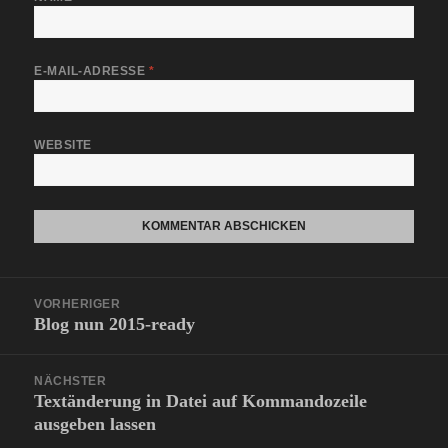
E-MAIL-ADRESSE
*
WEBSITE
Beitragsnavigation
VORHERIGER
Blog nun 2015-ready
Vorheriger
Beitrag:
NÄCHSTER
Textänderung in Datei auf Kommandozeile
Nächster
ausgeben lassen
Beitrag: