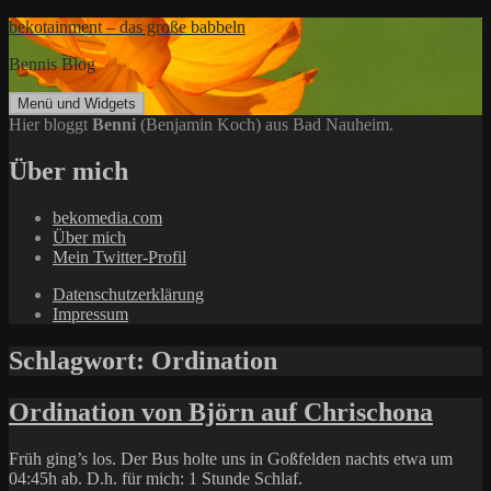
Zum
bekotainment – das große babbeln
Inhalt
Bennis Blog
springen
Menü und Widgets
Hier bloggt
Benni
(Benjamin Koch) aus Bad Nauheim.
Über mich
bekomedia.com
Über mich
Mein Twitter-Profil
Datenschutzerklärung
Impressum
Schlagwort:
Ordination
Ordination von Björn auf Chrischona
Früh ging’s los. Der Bus holte uns in Goßfelden nachts etwa um
04:45h ab. D.h. für mich: 1 Stunde Schlaf.