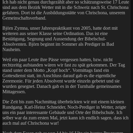
Ich hab nicht genau durchgezählt aber so schätzungsweise 17 Leute
sind aus dem Bezirk Wetter mit in die Schweiz nach St. Chrischona
gefahren. Dort ist die Ausbildungsstätte von Chrischona, unserem
Gemeinschaftsverband.
Björn Zymna, unser Jahrespraktikant von 2005, hatte dort mit
weiteren aus seiner Klasse seine Ordination. Das ist eine
Bestätigung, Segnung und Aussendung der Bibelschul-
Absolventen. Björn beginnt im Sommer als Prediger in Bad
Nauheim.
Weil ein paar Leute ihre Pässe vergessen hatten, bzw. nicht
rechtzeitig aufstanden wären wir fast zu spät gekommen. Der Tag
stand unter dem Motto „Kopf hoch“. Vormittags fand ein
Gottesdienst statt, im Anschluss darauf gab es die eigentliche
Zeremonie. Für jeden Absolvent wurde einzeln gebetet und sie
wurden gesegnet. Danach gab es in der Turnhalle gemeinsames
Mittagessen.
Die Zeit bis zum Nachmittag überbrückten wir mit einem kleinen
Rundgang. Karl-Heinz Schneider, Noch-Prediger in Wetter, zeigte
uns ein paar interessante Gebäude und Orte der Bibelschule. Ich
selber war da zum ersten Mal, jetzt kann ich endlich sagen, dass ich
auch mal auf Chrischona war!