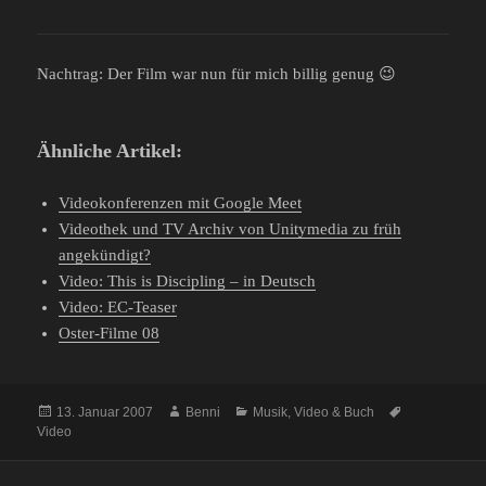
Nachtrag: Der Film war nun für mich billig genug 😉
Ähnliche Artikel:
Videokonferenzen mit Google Meet
Videothek und TV Archiv von Unitymedia zu früh
angekündigt?
Video: This is Discipling – in Deutsch
Video: EC-Teaser
Oster-Filme 08
Veröffentlicht
Autor
Kategorien
Schlagwörter
13. Januar 2007
Benni
Musik, Video & Buch
am
Video