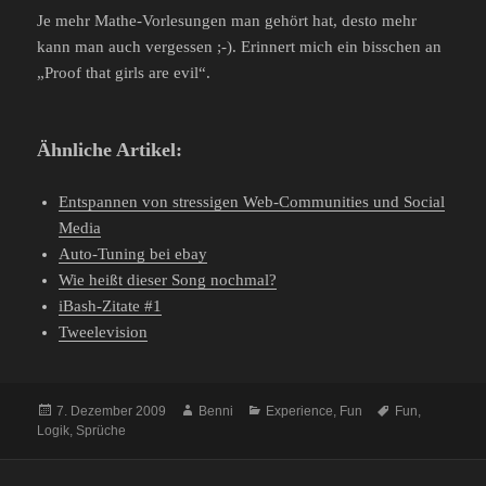
Je mehr Mathe-Vorlesungen man gehört hat, desto mehr
kann man auch vergessen ;-). Erinnert mich ein bisschen an
„Proof that girls are evil“.
Ähnliche Artikel:
Entspannen von stressigen Web-Communities und Social
Media
Auto-Tuning bei ebay
Wie heißt dieser Song nochmal?
iBash-Zitate #1
Tweelevision
Veröffentlicht
Autor
Kategorien
Schlagwörter
7. Dezember 2009
Benni
Experience
,
Fun
Fun
,
am
Logik
,
Sprüche