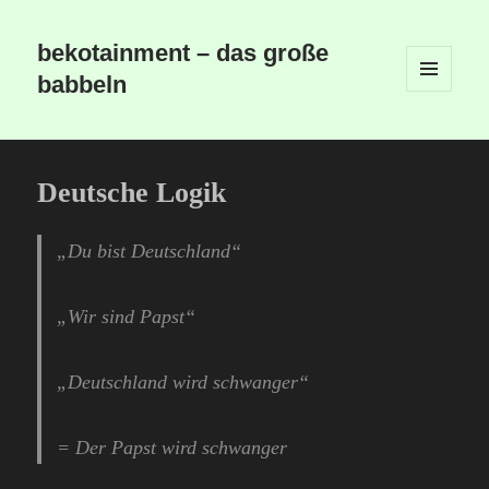
bekotainment – das große
babbeln
MENÜ
UND
WIDGETS
Deutsche Logik
„Du bist Deutschland“
„Wir sind Papst“
„Deutschland wird schwanger“
= Der Papst wird schwanger