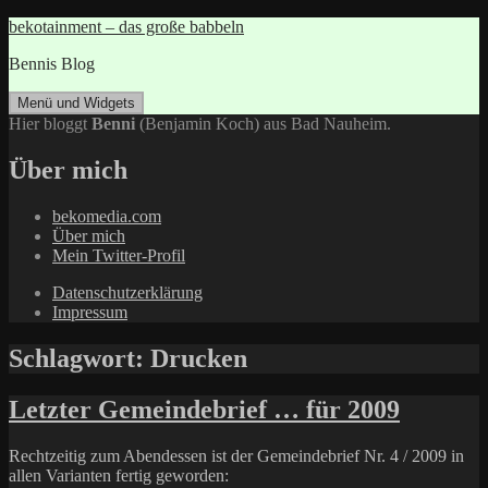
Zum
bekotainment – das große babbeln
Inhalt
Bennis Blog
springen
Menü und Widgets
Hier bloggt
Benni
(Benjamin Koch) aus Bad Nauheim.
Über mich
bekomedia.com
Über mich
Mein Twitter-Profil
Datenschutzerklärung
Impressum
Schlagwort:
Drucken
Letzter Gemeindebrief … für 2009
Rechtzeitig zum Abendessen ist der Gemeindebrief Nr. 4 / 2009 in
allen Varianten fertig geworden: