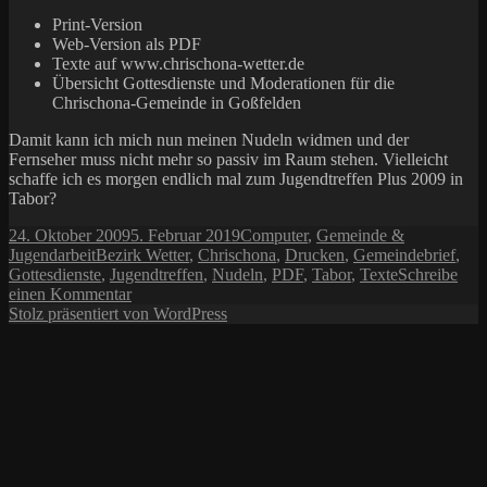
Print-Version
Web-Version als PDF
Texte auf www.chrischona-wetter.de
Übersicht Gottesdienste und Moderationen für die
Chrischona-Gemeinde in Goßfelden
Damit kann ich mich nun meinen Nudeln widmen und der
Fernseher muss nicht mehr so passiv im Raum stehen. Vielleicht
schaffe ich es morgen endlich mal zum Jugendtreffen Plus 2009 in
Tabor?
Veröffentlicht
Kategorien
24. Oktober 2009
5. Februar 2019
Computer
,
Gemeinde &
am
Schlagwörter
Jugendarbeit
Bezirk Wetter
,
Chrischona
,
Drucken
,
Gemeindebrief
,
Gottesdienste
,
Jugendtreffen
,
Nudeln
,
PDF
,
Tabor
,
Texte
Schreibe
zu
einen Kommentar
Letzter
Stolz präsentiert von WordPress
Gemeindebrief
…
für
2009