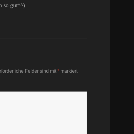
h so gut^^)
rforderliche Felder sind mit
*
markiert