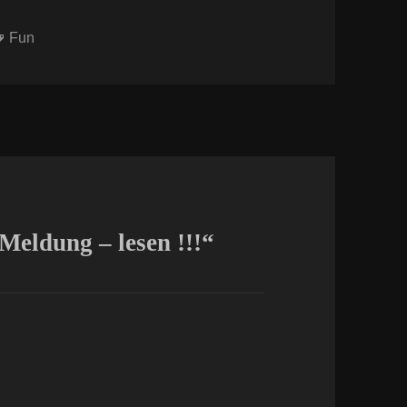
Schlagwörter
Fun
eldung – lesen !!!“