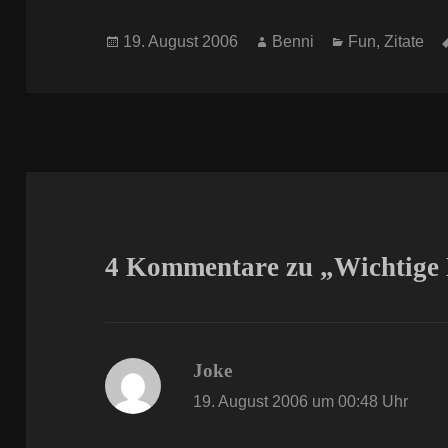
Veröffentlicht
Autor
Kategorien
19. August 2006
Benni
Fun
,
Zitate
am
4 Kommentare zu „Wichtige M
Joke
sagt:
19. August 2006 um 00:48 Uhr