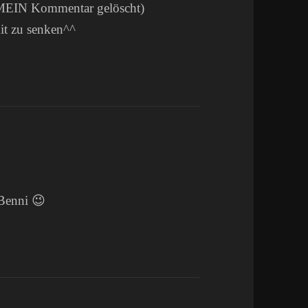
ab MEIN Kommentar gelöscht)
it zu senken^^
Benni 😉