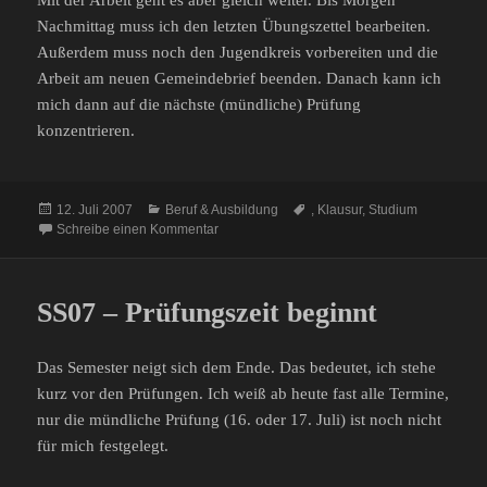
Mit der Arbeit geht es aber gleich weiter. Bis Morgen
Nachmittag muss ich den letzten Übungszettel bearbeiten.
Außerdem muss noch den Jugendkreis vorbereiten und die
Arbeit am neuen Gemeindebrief beenden. Danach kann ich
mich dann auf die nächste (mündliche) Prüfung
konzentrieren.
Veröffentlicht
Kategorien
Schlagwörter
12. Juli 2007
Beruf & Ausbildung
,
Klausur
,
Studium
am
zu Numerik1-Klausur
Schreibe einen Kommentar
SS07 – Prüfungszeit beginnt
Das Semester neigt sich dem Ende. Das bedeutet, ich stehe
kurz vor den Prüfungen. Ich weiß ab heute fast alle Termine,
nur die mündliche Prüfung (16. oder 17. Juli) ist noch nicht
für mich festgelegt.