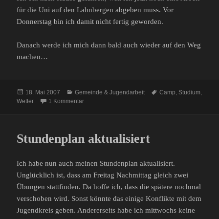
für die Uni auf den Lahnbergen abgeben muss. Vor
Donnerstag bin ich damit nicht fertig geworden.
Danach werde ich mich dann bald auch wieder auf den Weg
machen…
Veröffentlicht
Kategorien
Schlagwörter
18. Mai 2007
Gemeinde & Jugendarbeit
Camp
,
Studium
,
am
zu ECJA-Camp 16:9 – 1. Tag
Wetter
1 Kommentar
Stundenplan aktualisiert
Ich habe nun auch meinen Stundenplan aktualisiert.
Unglücklich ist, dass am Freitag Nachmittag gleich zwei
Übungen stattfinden. Da hoffe ich, dass die spätere nochmal
verschoben wird. Sonst könnte das einige Konflikte mit dem
Jugendkreis geben. Andererseits habe ich mittwochs keine