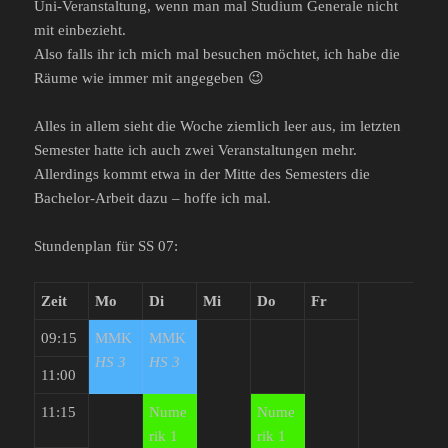
Uni-Veranstaltung, wenn man mal Studium Generale nicht
mit einbezieht.
Also falls ihr ich mich mal besuchen möchtet, ich habe die
Räume wie immer mit angegeben 😉
Alles in allem sieht die Woche ziemlich leer aus, im letzten
Semester hatte ich auch zwei Veranstaltungen mehr.
Allerdings kommt etwa in der Mitte des Semesters die
Bachelor-Arbeit dazu – hoffe ich mal.
Stundenplan für SS 07:
Zeit
Mo
Di
Mi
Do
Fr
09:15
MMK
MMK
HS 3
HS 3
11:00
11:15
Nume
Nume
rik 1
rik 1