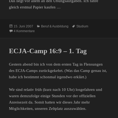
Das liegt vor allem an den Übungsaufgaben. Ich fahre
gleich erstmal Papier kaufen …
Veröffentlicht
Kategorien
Schlagwörter
15. Juni 2007
Beruf & Ausbildung
Studium
am
zu Papier, Papier
4 Kommentare
ECJA-Camp 16:9 – 1. Tag
Gestern abend bin ich von dem ersten Tag in Flensungen
des ECJA-Camps zurückgekehrt. (Was das Camp genau ist,
habe ich bestimmt schonmal irgendwo erklärt.)
Wir sind relativ früh (kurz nach 10 Uhr) losgefahren und
waren demzufolge einige Stunden vor der offiziellen
Anreisezeit da. Somit hatten wir dieses Jahr mehr
Möglichkeiten, unseren Zeltplatz auszuwählen.