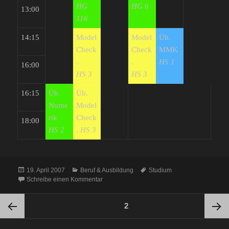
HG
HG 6
13:00
116
14:15
Model
Model
Üb.
Check
Check
MMK
.
.
HS 1
16:00
HS 3
HS 3
16:15
Üb.
Üb.
Nume
Model
rik
Check
18:00
HS 2
.
HS 3
Veröffentlicht
Kategorien
Schlagwörter
19. April 2007
Beruf & Ausbildung
Studium
am
zu Stundenplan aktualisiert
Schreibe einen Kommentar
Seitennummerierung
SEITE
2
der
Beiträge