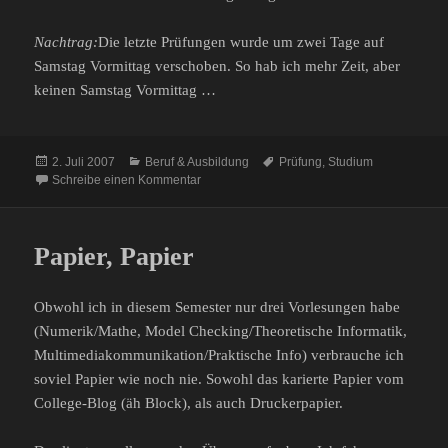
Nachtrag:
Die letzte Prüfungen wurde um zwei Tage auf
Samstag Vormittag verschoben. So hab ich mehr Zeit, aber
keinen Samstag Vormittag …
Veröffentlicht
Kategorien
Schlagwörter
2. Juli 2007
Beruf & Ausbildung
Prüfung
,
Studium
am
zu SS07 – Prüfungszeit beginnt
Schreibe einen Kommentar
Papier, Papier
Obwohl ich in diesem Semester nur drei Vorlesungen habe
(Numerik/Mathe, Model Checking/Theoretische Informatik,
Multimediakommunikation/Praktische Info) verbrauche ich
soviel Papier wie noch nie. Sowohl das karierte Papier vom
College-Blog (äh Block), als auch Druckerpapier.